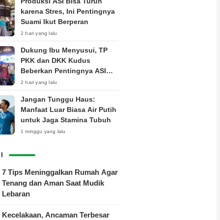
Produksi ASI Bisa Turun
karena Stres, Ini Pentingnya
Suami Ikut Berperan
2 hari yang lalu
Dukung Ibu Menyusui, TP
PKK dan DKK Kudus
Beberkan Pentingnya ASI
Eksklusif
2 hari yang lalu
Jangan Tunggu Haus:
Manfaat Luar Biasa Air Putih
untuk Jaga Stamina Tubuh
1 minggu yang lalu
I
7 Tips Meninggalkan Rumah Agar
Tenang dan Aman Saat Mudik
Lebaran
Kecelakaan, Ancaman Terbesar