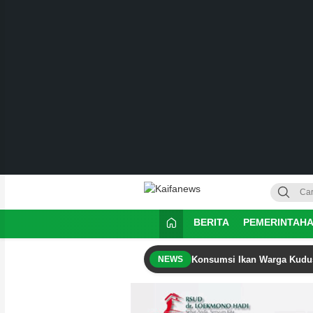
Kaifanews
Kabar Informasi dan Berita Aktual
BERITA
PEMERINTAH
Konsumsi Ikan Warga Kudus
NEWS