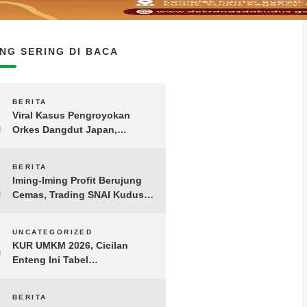
ING SERING DI BACA
1
BERITA
Viral Kasus Pengroyokan
Orkes Dangdut Japan,
Kapolres Kudus: Bantah Isu
Uang Damai Rp195 Juta
2
BERITA
Iming-Iming Profit Berujung
Cemas, Trading SNAI Kudus
Dikepung Anggotanya Sendiri
Pertanyakan Dana Rp4,7 Miliar
3
UNCATEGORIZED
KUR UMKM 2026, Cicilan
Enteng Ini Tabel
Angsurannya!
BERITA