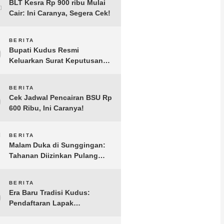
4
BLT Kesra Rp 900 ribu Mulai
Cair: Ini Caranya, Segera Cek!
5
BERITA
Bupati Kudus Resmi
Keluarkan Surat Keputusan
Penetapan Status Tanggap
Darurat Bencana Angin
6
BERITA
Kencang, Banjir dan Longsor
Cek Jadwal Pencairan BSU Rp
600 Ribu, Ini Caranya!
7
BERITA
Malam Duka di Sunggingan:
Tahanan Diizinkan Pulang
Melayat di Bawah Pengawalan
Polisi
8
BERITA
Era Baru Tradisi Kudus:
Pendaftaran Lapak
Dandangan 2026 Resmi