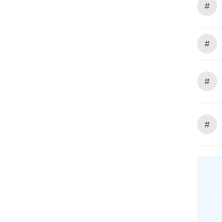
#
#
#
#