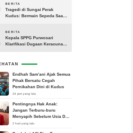
Beralih ke Sistem Online, Cek
9
BERITA
Harga Sewa dan Fasilitasnya!
Tragedi di Sungai Perak
Kudus: Bermain Sepeda Saat
Hujan, Bocah 5 Tahun Hanyut
Terbawa Arus
10
BERITA
Kepala SPPG Purwosari
Klarifikasi Dugaan Keracunan
Siswa SMAN 2 Kudus
EHATAN
Endhah Sam’ani Ajak Semua
Pihak Bersatu Cegah
Pernikahan Dini di Kudus
24 jam yang lalu
Pentingnya Hak Anak:
Jangan Terburu-buru
Menyapih Sebelum Usia Dua
Tahun
2 hari yang lalu