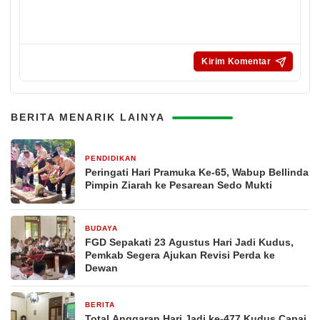
BERITA MENARIK LAINYA
PENDIDIKAN
9 jam yang lalu
Peringati Hari Pramuka Ke-65, Wabup Bellinda
Pimpin Ziarah ke Pesarean Sedo Mukti
BUDAYA
12 jam yang lalu
FGD Sepakati 23 Agustus Hari Jadi Kudus,
Pemkab Segera Ajukan Revisi Perda ke
Dewan
BERITA
13 jam yang lalu
Total Anggaran Hari Jadi ke-477 Kudus Capai